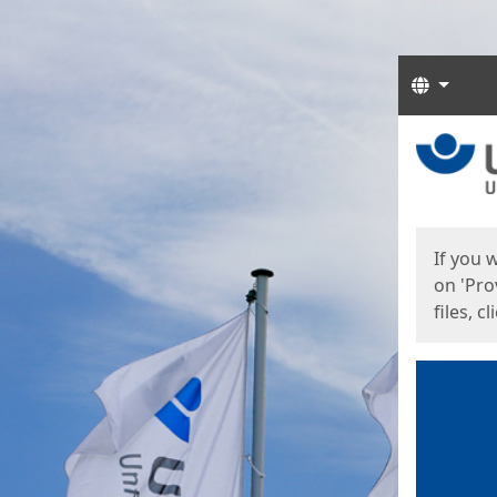
Langua
Start
Start
If you 
on 'Pro
files, c